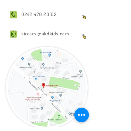
0242 470 20 02
kircami@akdkids.com